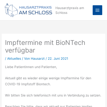
Zum
Hausarztpraxis am
Inhalt
Schloss
springen
Impftermine mit BioNTech
verfügbar
/
Aktuelles
/ Von
Hausarzt
/
22. Juni 2021
Liebe Patientinnen und Patienten,
Aktuell gibt es wieder einige wenige Impftermine für den
COVID-19 Impfstoff Biontech.
Wir bitten Sie sich telefonisch mit uns in Verbindung zu setzen.
Beachten Sie bitte, dass wir aktuell nur Patienten impfen